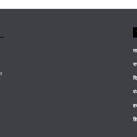
त
रा
कर
दि
पं
ह
हि