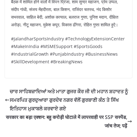
बैठक में शामिल होने वालों में विपन प्रिंजा, शाम सुन्दर महाजन, प्रेम उप्पल,
संदीप गांधी, संजय मेंहदीरता, बाल किशन, राजिंदर चतरथ, नंद किशोर
सभरवाल, साहिल बेदी, अशोक कत्याल, बलराज गुप्ता, पुनिश मदान, दीक्षित
अरोड़ा, नीटू महाजन, मुकेश कपूर, विकास ढींगरा, रोहित गुप्ता शामिल हुऐ।
#JalandharSportsIndustry #TechnologyExtensionCenter
#MakeInIndia #MSMESupport #SportsGoods
#IndustrialGrowth #PunjabIndustry #BusinessNews
#SkillDevelopment #BreakingNews
ਚਾਰ ਸਾਹਿਬਜ਼ਾਦਿਆਂ ਅਤੇ ਮਾਤਾ ਗੁਜਰ ਕੌਰ ਜੀ ਦੀ ਮਹਾਨ ਸ਼ਹਾਦਤ ਨੂੰ
ਸਮਰਪਿਤ ਗੁਰਦੁਆਰਾ ਗੁਰਦੇਵ ਨਗਰ ਵੱਲੋਂ ਗੁਰਬਾਣੀ ਕੰਠ ਤੇ ਸਿੱਖ
ਇਤਿਹਾਸ ਮੁਕਾਬਲੇ ਕਰਵਾਏ ਗਏ
सरकार का बड़ा एक्शन: बहु करोड़ी घोटाले में लापरवाही पर SSP सस्पेंड,
जांच तेज; पढ़ें