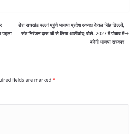
हर
डेरा सचखंड बल्लां पहुंचे भाजपा प्रदेश अध्यक्ष केवल सिंह ढिल्लों,
का पहला
संत निरंजन दास जी से लिया आशीर्वाद; बोले- 2027 में पंजाब में
बनेगी भाजपा सरकार
ired fields are marked
*