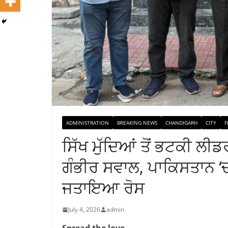
ADMINISTRATION
BREAKING NEWS
CHANDIGARH
CITY
F
ਸਿੱਖ ਮੁੱਦਿਆਂ ਤੋਂ ਭਟਕੀ ਲੀਡਰ
ਗੰਭੀਰ ਸਵਾਲ, ਪਾਕਿਸਤਾਨ ‘ਚ 
ਜਤਾਇਆ ਰੋਸ
July 4, 2026
admin