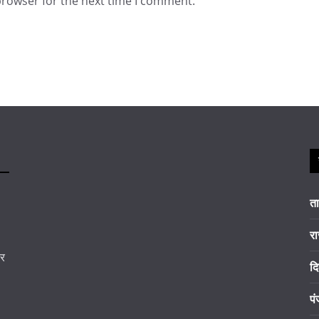
browser for the next time I comment.
त
रा
कर
दि
पं