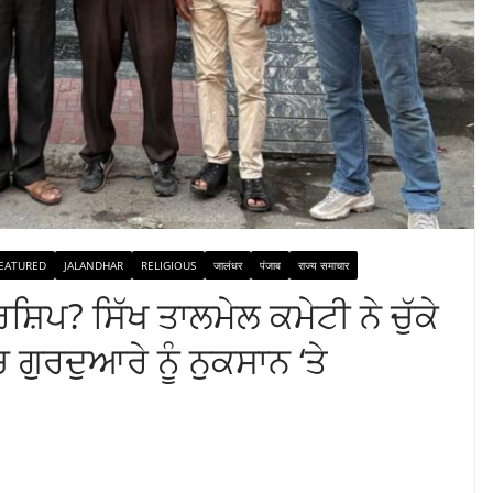
EATURED
JALANDHAR
RELIGIOUS
जालंधर
पंजाब
राज्य समाचार
ਸ਼ਿਪ? ਸਿੱਖ ਤਾਲਮੇਲ ਕਮੇਟੀ ਨੇ ਚੁੱਕੇ
ਗੁਰਦੁਆਰੇ ਨੂੰ ਨੁਕਸਾਨ ‘ਤੇ