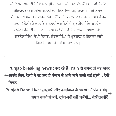
ਜੀ ਦੇ ਪ੍ਰਕਾਸ਼ ਕੀਤੇ ਹੋਏ ਸਨ ।ਇਹ ਨਗਰ ਕੀਰਤਨ ਵੱਖ ਵੱਖ ਪੜਾਵਾਂ ਤੋਂ ਹੁੰਦੇ
ਹੋਇਆ, ਜਦੋਂ ਕਾਲੀਆਂ ਕਲੋਨੀ ਫੇਸ ਤਿੰਨ ਵਿੱਚ ਪਹੁੰਚਿਆ । ਜਿੱਥੇ ਨਗਰ
ਕੀਰਤਨ ਦਾ ਸਵਾਗਤ ਵਾਰਡ ਨੰਬਰ ਇੱਕ ਦੀ ਕੌਂਸਲਰ ਆਸ਼ੂ ਸ਼ਰਮਾ ਅਤੇ ਗੌਰਵ
ਸ਼ਰਮਾ( ਨੋਨੀ) ਦੇ ਨਾਲ ਸਿੱਖ ਤਾਲਮੇਲ ਕਮੇਟੀ ਦੇ ਗੁਰਦੀਪ ਸਿੰਘ ਕਾਲੀਆ
ਕਲੋਨੀ ਵੱਲੋਂ ਕੀਤਾ ਗਿਆ। ਇਸ ਮੌਕੇ ਹੋਰਨਾਂ ਤੋਂ ਇਲਾਵਾ ਦਿਆਲ ਸਿੰਘ
,ਕਰਨੈਲ ਸਿੰਘ, ਗੋਪੀ ਨਿਜਰ, ਕੇਵਲ ਸਿੰਘ ,ਜੈ ਪ੍ਰਕਾਸ਼ ਤੋਂ ਇਲਾਵਾ ਵੱਡੀ
ਗਿਣਤੀ ਵਿਚ ਸੰਗਤਾਂ ਸ਼ਾਮਿਲ ਸਨ।
Punjab breaking news : कर रहे हैं Train से सफर तो यह खबर
आपके लिए, रेलवे ने रद्द कर दी पंजाब से आने जाने वाली कई ट्रेनें… देखें
लिस्ट
Punjab Band Live: एमएसपी और डल्लेवाल के समर्थन में पंजाब बंद,
सफर करने से बचें, ट्रेन-बसें नहीं चलेंगी… देखें तस्वीरें