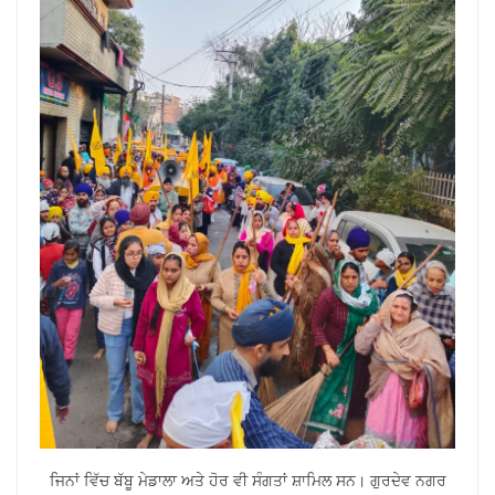
ਜਿਨਾਂ ਵਿੱਚ ਬੱਬੂ ਮੇਡਾਲਾ ਅਤੇ ਹੋਰ ਵੀ ਸੰਗਤਾਂ ਸ਼ਾਮਿਲ ਸਨ। ਗੁਰਦੇਵ ਨਗਰ