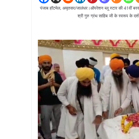
पंजाब हॉटमेल, अमृतसर/जालंधर।ऑपरेशन ब्लू स्टार की 41वीं बरसी प
श्री गुरु ग्रंथ साहिब जी के स्वरूप के 