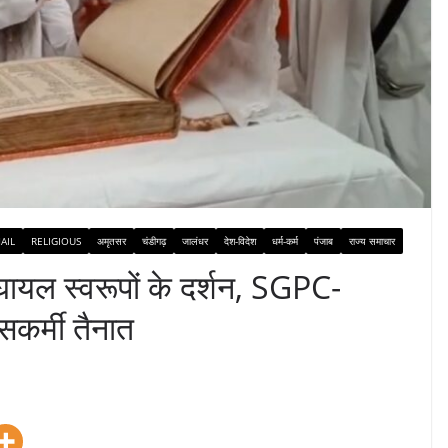
AIL
RELIGIOUS
अमृतसर
चंडीगढ़
जालंधर
देश-विदेश
धर्म-कर्म
पंजाब
राज्य समाचार
घायल स्वरूपों के दर्शन, SGPC-
कर्मी तैनात