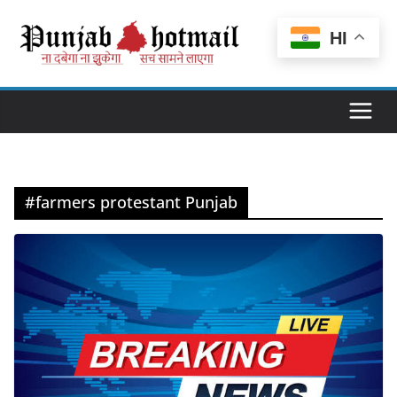
Skip
to
HI
content
#farmers protestant Punjab