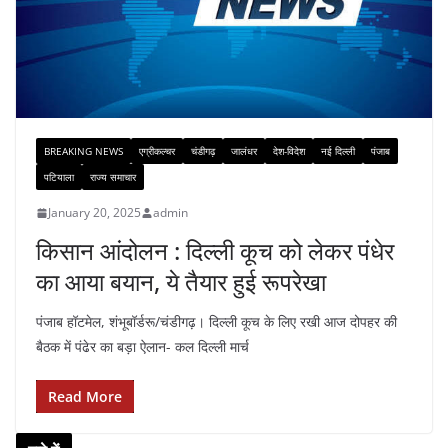
BREAKING NEWS
एग्रीकल्चर
चंडीगढ़
जालंधर
देश-विदेश
नई दिल्ली
पंजाब
पटियाला
राज्य समाचार
January 20, 2025
admin
किसान आंदोलन : दिल्ली कूच को लेकर पंधेर
का आया बयान, ये तैयार हुई रूपरेखा
पंजाब हॉटमेल, शंभूबॉर्डरू/चंडीगढ़। दिल्ली कूच के लिए रखी आज दोपहर की
बैठक में पंढेर का बड़ा ऐलान- कल दिल्ली मार्च
Read More