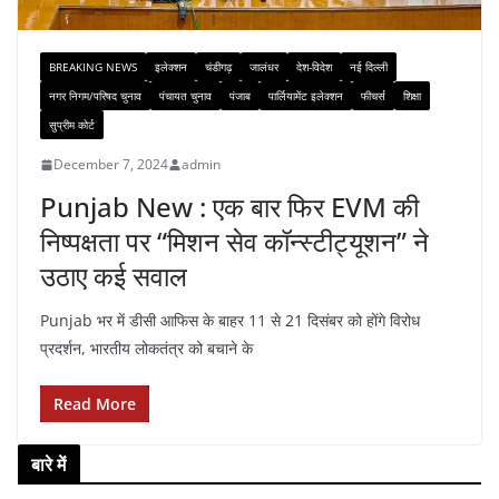
BREAKING NEWS
इलेक्शन
चंडीगढ़
जालंधर
देश-विदेश
नई दिल्ली
नगर निगम/परिषद चुनाव
पंचायत चुनाव
पंजाब
पार्लियामेंट इलेक्शन
फीचर्स
शिक्षा
सुप्रीम कोर्ट
December 7, 2024
admin
Punjab New : एक बार फिर EVM की
निष्पक्षता पर “मिशन सेव कॉन्स्टीट्यूशन” ने
उठाए कई सवाल
Punjab भर में डीसी आफिस के बाहर 11 से 21 दिसंबर को होंगे विरोध
प्रदर्शन, भारतीय लोकतंत्र को बचाने के
Read More
बारे में