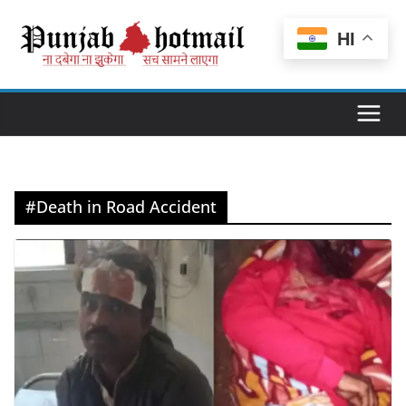
Skip
to
HI
content
#Death in Road Accident