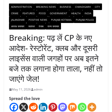
ADMINISTRATION
BREAKING NEWS
BUSINESS
CHANDIGARH
CITY
CRIME
FEATURED
FOOD
GOVERNMENT
HEALTH
INDIA
JALANDHAR
POSITIVE NEWS
PUNJAB HOTMAIL
PUNJAB POLICE
अपराध समाचार
जालंधर
पंजाब
राज्य समाचार
Breaking: पढ़ लें CP के नए
आदेश- रेस्टोरेंट, क्लब और दूसरी
लाइसेंस वाली जगहों पर अब इतने
बजे तक लगाना होगा ताला, नहीं तो
जाएंगे जेल!
May 11, 2026
admin
Spread the love