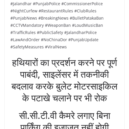
#Jalandhar #PunjabPolice #CommissionerPolice
#NightCurfew #RestaurantRules #ClubRules
#PunjabNews #BreakingNews #BulletPatakaBan
#CCTVMandatory #WeaponBan #LoudMusicBan
#TrafficRules #PublicSafety #JalandharPolice
#LawAndOrder #NoChinaDor #PunjabUpdate
#SafetyMeasures #ViralNews
हथियारों का प्रदर्शन करने पर पूर्ण
पाबंदी, साइलेंसर में तकनीकी
बदलाव करके बुलेट मोटरसाइकिल
के पटाखे चलाने पर भी रोक
सी.सी.टी.वी कैमरे लगाए बिना
पार्किंग की इजाज़त नहीं होगी