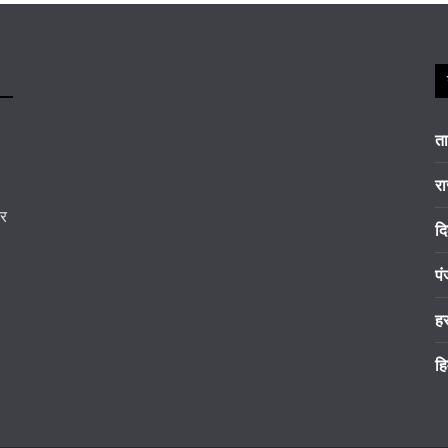
त
रा
कर
दि
पं
ह
हि