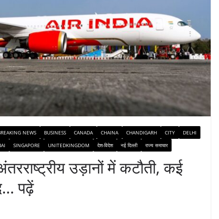
BREAKING NEWS
BUSINESS
CANADA
CHAINA
CHANDIGARH
CITY
DELHI
AI
SINGAPORE
UNITEDKINGDOM
देश-विदेश
नई दिल्ली
राज्य समाचार
तरराष्ट्रीय उड़ानों में कटौती, कई
… पढ़ें