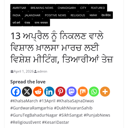
AMRITSAR
BREAKING NEWS
CHANDIGARH
CITY
FEATURED
INDIA
JALANDHAR
POSITIVE NEWS
RELIGIOUS
जालंधर
देश-विदेश
धर्म-कर्म
पंजाब
राज्य समाचार
13 ਅਪ੍ਰੈਲ ਨੂੰ ਨਿਕਲਣ ਵਾਲੇ
ਵਿਸ਼ਾਲ ਖ਼ਾਲਸਾ ਮਾਰਚ ਲਈ
ਵਿਸ਼ੇਸ਼ ਮੀਟਿੰਗ, ਤਿਆਰੀਆਂ ਤੇਜ਼
April 1, 2026
admin
Spread the love
#KhalsaMarch #13April #KhalsaSajnaDiwas
#GurdwaraRamgarhia #DukhNivaranSahib
#GuruTegBahadurNagar #SikhSangat #PunjabNews
#ReligiousEvent #KesariDastar