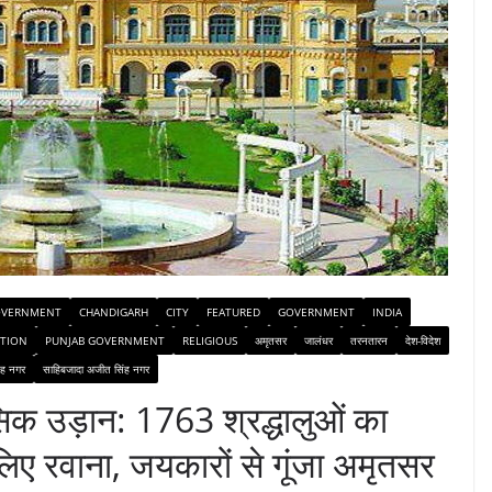
OVERNMENT
CHANDIGARH
CITY
FEATURED
GOVERNMENT
INDIA
TION
PUNJAB GOVERNMENT
RELIGIOUS
अमृतसर
जालंधर
तरनतारन
देश-विदेश
ंह नगर
साहिबजादा अजीत सिंह नगर
िक उड़ान: 1763 श्रद्धालुओं का
 लिए रवाना, जयकारों से गूंजा अमृतसर