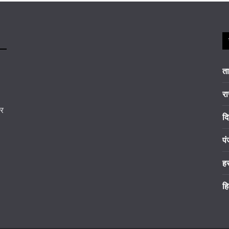
त
रा
कर
दि
पं
ह
हि