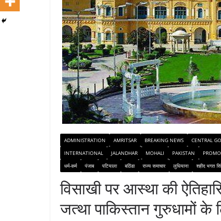
ADMINISTRATION
AMRITSAR
BREAKING NEWS
CENTRAL G
INTERNATIONAL
JALANDHAR
MOHALI
PAKISTAN
PROMO
धर्म-कर्म
पंजाब
पटियाला
बठिंडा
राज्य समाचार
लुधियाना
शहीद भगत सि
विसाखी पर आस्था की ऐतिहास
जत्था पाकिस्तान गुरुधामों के