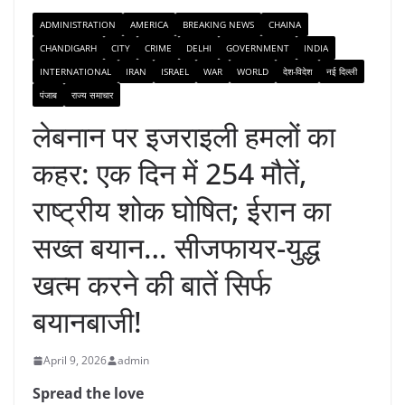
ADMINISTRATION
AMERICA
BREAKING NEWS
CHAINA
CHANDIGARH
CITY
CRIME
DELHI
GOVERNMENT
INDIA
INTERNATIONAL
IRAN
ISRAEL
WAR
WORLD
देश-विदेश
नई दिल्ली
पंजाब
राज्य समाचार
लेबनान पर इजराइली हमलों का
कहर: एक दिन में 254 मौतें,
राष्ट्रीय शोक घोषित; ईरान का
सख्त बयान… सीजफायर-युद्ध
खत्म करने की बातें सिर्फ
बयानबाजी!
April 9, 2026
admin
Spread the love