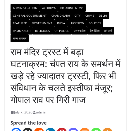
ADMINISTRATION
AYODHYA
BREAKING NEWS
CENTRAL GOVERNMENT
CHANDIGARH
CITY
CRIME
DELHI
FEATURED
GOVERNMENT
INDIA
LUCKNOW
POLITICS
RAMMANDIR
RELIGIOUS
UP POLICE
उत्तर प्रदेश
देश-विदेश
धर्म-कर्म
राज्य समाचार
राम मंदिर ट्रस्ट में बड़ा
घटनाक्रम: चंपत राय के समर्थन में
खड़े रहे ज्यादातर ट्रस्टी, फिर भी
संविधान के चलते इस्तीफा मंजूर;
गोपाल राव पर गिरी गाज
July 7, 2026
admin
Spread the love