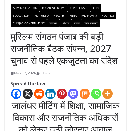
ADMINISTRATION
BREAKING NEWS
CHANDIGARH
CITY
EDUCATION
FEATURED
HEALTH
INDIA
JALANDHAR
POLITICS
PUNJAB GOVERNMENT
जालंधर
धर्म-कर्म
पंजाब
राज्य समाचार
मुस्लिम संगठन पंजाब की बड़ी
राजनीतिक बैठक संपन्न, 2027
चुनाव से पहले एकजुटता का संदेश
May 17, 2026
admin
Spread the love
जालंधर मीटिंग में शिक्षा, सामाजिक
विकास और राजनीतिक अधिकारों
को लेकर उठी जोरदार आवाज