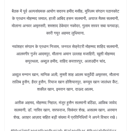
बैठक में पूर्व अल्पसंख्यक आयोग सदस्य हमीद मसीह, मुस्लिम संगठन पठानकोट
के प्रधान मोहम्मद जमाल, हाजी आबिद हसन सलमानी, अयाज मैक्स सलमानी,
मोलाना अनवर अमृतसरी, शमशाद ठेकेदार नकोदर, गुलाम सरवर सबा फगवाड़ा,
कारी गयूर अहमद लुधियाना,
नवांशहर संगठन के प्रधान निजाम, जनरल सेक्रेटरी मोहम्मद शाहिद सलमानी,
आलमगीर गुर्जर आदमपुर, मौलाना अमान उल्लाह मजाहिरी, खुशी मोहम्मद
कपूरथला, अब्दुल हमीद, वाहिद करतारपुर, अलाउद्दीन चांद,
अब्दुल मन्नान खान, मानिक अली, मुफ्ती शाह आलम चतुर्वेदी अमृतसर, मौलाना
तालिब हुसैन, हैदर हुसैन, रियाज खान होशियारपुर, कय्यूम खान जालंधर कैंट,
शकील खान, इमरान खान, दाऊद आलम,
अतीक अहमद, मोहम्मद निहाल, मंजूर हुसैन सलमानी बठिंडा, आकिब जावेद
सलमानी, डॉ. नासिर खान, सरफराज, सिकंदर शेख, असलम खान, अरमान
शेख, अतहर आज़ाद सहित बड़ी संख्या में प्रतिनिधियों ने अपने विचार रखे।
#MuslimSangathanPunjab #Jalandhar #PunjabPolitics