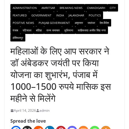
ADMINISTRATION
AMRITSAR
BREAKING NEWS
CHANDIGARH
CITY
FEATURED
GOVERNMENT
INDIA
JALANDHAR
POLITICS
POSITIVE NEWS
PUNJAB GOVERNMENT
अमृतसर
जालंधर
देश-विदेश
पंजाब
पटियाला
बठिंडा
राज्य समाचार
लुधियाना
साहिबजादा अजीत सिंह नगर
होशियारपुर
महिलाओं के लिए आप सरकार ने
डॉ अंबेडकर जयंती पर किया
योजना का शुभारंभ, पंजाब में
1000–1500 रुपये मासिक इस
महीने से मिलेंगे
April 14, 2026
admin
Spread the love