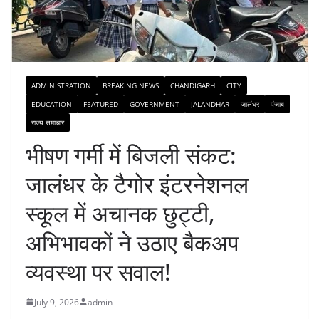
ADMINISTRATION
BREAKING NEWS
CHANDIGARH
CITY
EDUCATION
FEATURED
GOVERNMENT
JALANDHAR
जालंधर
पंजाब
राज्य समाचार
भीषण गर्मी में बिजली संकट:
जालंधर के टैगोर इंटरनेशनल
स्कूल में अचानक छुट्टी,
अभिभावकों ने उठाए बैकअप
व्यवस्था पर सवाल!
July 9, 2026
admin