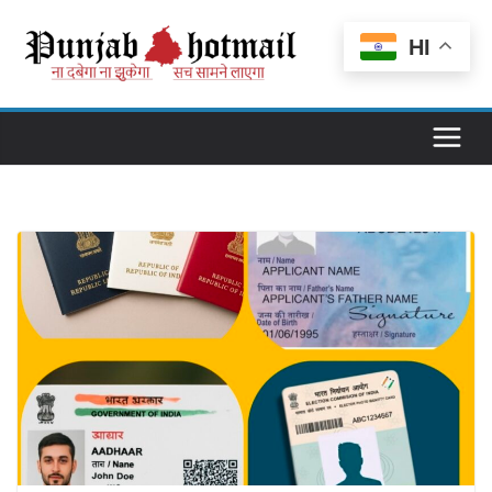
Skip
to
HI
content