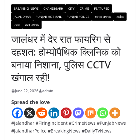
BREAKING NEWS
CHANDIGARH
CITY
CRIME
FEATURED
JALANDHAR
PUNJAB HOTMAIL
PUNJAB POLICE
अपराध समाचार
जालंधर
पंजाब
राज्य समाचार
जालंधर में देर रात फायरिंग से
दहशत: होम्योपैथिक क्लिनिक को
बनाया निशाना, पुलिस CCTV
खंगाल रही!
June 22, 2026
admin
Spread the love
#Jalandhar #FiringIncident #CrimeNews #PunjabNews
#JalandharPolice #BreakingNews #DailyTVNews