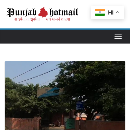
Skip
to
HI
content