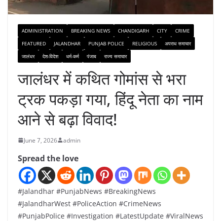
ADMINISTRATION
BREAKING NEWS
CHANDIGARH
CITY
CRIME
FEATURED
JALANDHAR
PUNJAB POLICE
RELIGIOUS
अपराध समाचार
जालंधर
देश-विदेश
धर्म-कर्म
पंजाब
राज्य समाचार
जालंधर में कथित गोमांस से भरा
ट्रक पकड़ा गया, हिंदू नेता का नाम
आने से बढ़ा विवाद!
June 7, 2026
admin
Spread the love
#Jalandhar #PunjabNews #BreakingNews
#JalandharWest #PoliceAction #CrimeNews
#PunjabPolice #Investigation #LatestUpdate #ViralNews